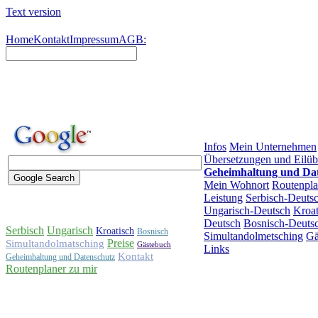
Text version
Home
Kontakt
Impressum
AGB:
Infos
Mein Unternehmen
Übersetzungen und Eilüb
Geheimhaltung und Da
Mein Wohnort
Routenpla
Leistung
Serbisch-Deuts
Ungarisch-Deutsch
Kroat
Deutsch
Bosnisch-Deuts
Serbisch
Ungarisch
Kroatisch
Bosnisch
Simultandolmetsching
Gä
Preise
Simultandolmatsching
Gästebuch
Links
Kontakt
Geheimhaltung und Datenschutz
Routenplaner zu mir